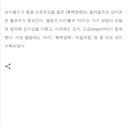
보이콜드가 총괄 프로듀싱을 맡은 [흑백영화]는 릴러말즈의 감미로
운 플로우가 돋보인다. 앨범의 타이틀곡 '아이'는 가수 정엽이 보컬
로 참여해 깊이감을 더했고, 이외에도 죠지, 소금(sogumm)이 함께
했다. 이번 앨범에는 ‘아이’, '흑백영화', '처음처럼' 등 총 여섯 곡이
수록되었다.
댓
글