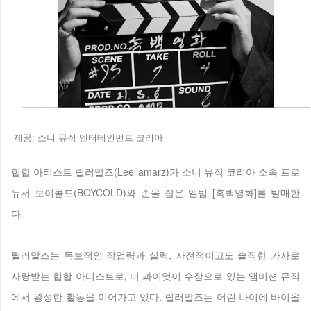
제공: 소니 뮤직 엔터테인먼트 코리아
힙합 아티스트 릴러말즈(Leellamarz)가 소니 뮤직 코리아 소속 프로
듀서 보이콜드(BOYCOLD)와 손을 잡은 앨범 [흑백영화]를 발매한
다.
릴러말즈는 독보적인 작업량과 실력, 자전적이고도 솔직한 가사로
사랑받는 힙합 아티스트로, 더 콰이엇이 수장으로 있는 앰비션 뮤직
에서 왕성한 활동을 이어가고 있다. 릴러말즈는 어린 나이에 바이올