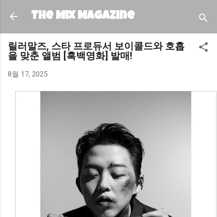
기본 콘텐츠로 건너뛰기
The MIX Magazine
릴러말즈, 스타 프로듀서 보이콜드와 호흡
을 맞춘 앨범 [흑백영화] 발매!
8월 17, 2025