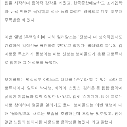
린을 시작하며 음악적 감각을 키웠고, 한국종합예술학교 조기입학
과 뉴욕 맨해튼 음악학교 석사 등의 화려한 경력으로 데뷔 초부터
주목받은 바 있다.
이번 앨범 [흑백영화]에 대해 릴러말즈는 '전보다 더 성숙하면서도
간결하게 감정선을 표현하려 했다.'고 말했다. 릴러말즈 특유의 감
미로운 목소리가 돋보이는 이번 신보는 보이콜드가 총괄 프로듀서
로 참여해 그 완성도를 높였다.
보이콜드는 명실상부 아티스트 러브콜 1순위라 할 수 있는 스타 프
로듀서이다. 일찍이 박재범, 비와이, 스윙스, 김하온 등 힙합 음악계
굵직한 이름들과 함께 작업한 바 있고, 엠넷 ‘쇼미더머니8’에 프로듀
서로 참여하며 얼굴을 알리기도 했다. 보이콜드는 이번 앨범에 대
해 '릴러말즈의 새로운 모습을 조명하는데 초점을 맞추었고, 전에
없던 느낌의 빈티지한 사운드로 음악성을 높였다.'라고 말했다.